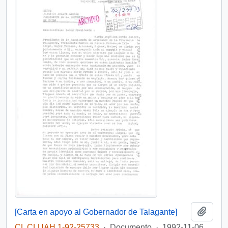
Añadi
[Carta en apoyo al Gobernador de Talagante]
CL CLUAH 1-92-25733
·
Documento
·
1992-11-06