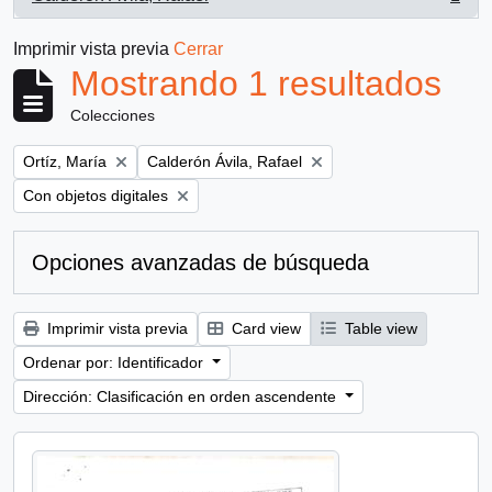
, 1 resultados
Imprimir vista previa
Cerrar
Mostrando 1 resultados
Colecciones
Remove filter:
Remove filter:
Ortíz, María
Calderón Ávila, Rafael
Remove filter:
Con objetos digitales
Opciones avanzadas de búsqueda
Imprimir vista previa
Card view
Table view
Ordenar por: Identificador
Dirección: Clasificación en orden ascendente