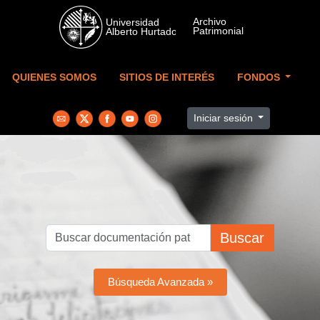
Skip to main content
QUIENES SOMOS
SITIOS DE INTERÉS
FONDOS
Iniciar sesión
Buscar
Búsqueda Avanzada »