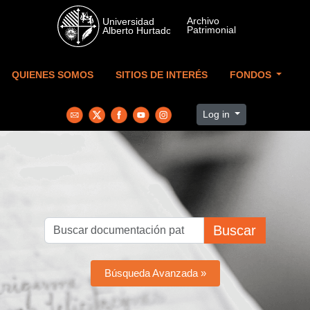
Skip to main content
QUIENES SOMOS
SITIOS DE INTERÉS
FONDOS
Log in
Buscar
Búsqueda Avanzada »