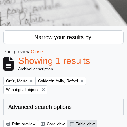
Narrow your results by:
Print preview
Close
Showing 1 results
Archival description
Remove filter:
Remove filter:
Ortíz, María
Calderón Ávila, Rafael
Remove filter:
With digital objects
Advanced search options
Print preview
Card view
Table view