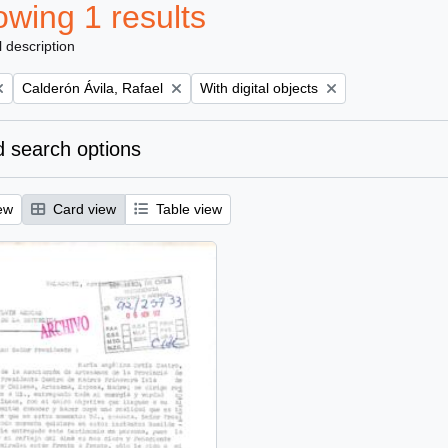
wing 1 results
l description
Remove filter:
Remove filter:
Calderón Ávila, Rafael
With digital objects
 search options
ew
Card view
Table view