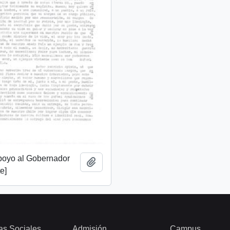
apoyo al Gobernador
Add to clipboard
e]
as Sociales
Admisión
Campus