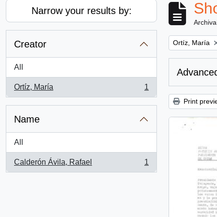
Sho
Narrow your results by:
Archiva
Remove filter:
Creator
Ortíz, María
All
Advanced
Ortíz, María
1
, 1 results
Print previ
Name
All
Calderón Ávila, Rafael
1
, 1 results