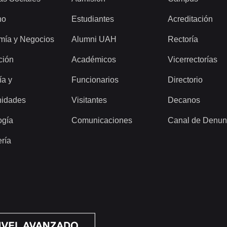
ho
Estudiantes
Acreditación
mía y Negocios
Alumni UAH
Rectoría
ción
Académicos
Vicerrectorías
ía y
Funcionarios
Directorio
idades
Visitantes
Decanos
ogía
Comunicaciones
Canal de Denun
ería