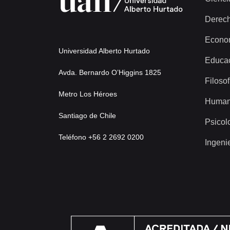
Derec
Econo
Universidad Alberto Hurtado
Educa
Avda. Bernardo O’Higgins 1825
Filosof
Metro Los Héroes
Human
Santiago de Chile
Psicol
Teléfono +56 2 2692 0200
Ingeni