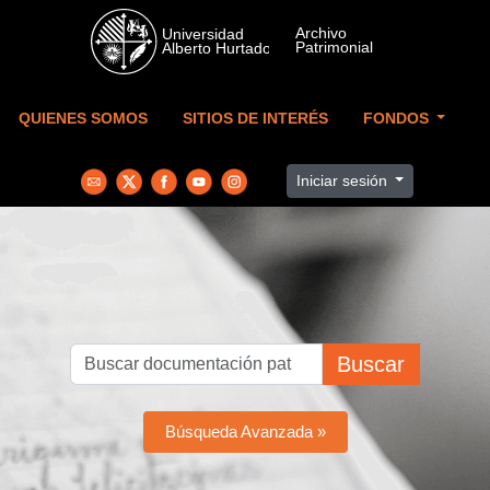
Skip to main content
QUIENES SOMOS
SITIOS DE INTERÉS
FONDOS
Iniciar sesión
Buscar
Búsqueda Avanzada »