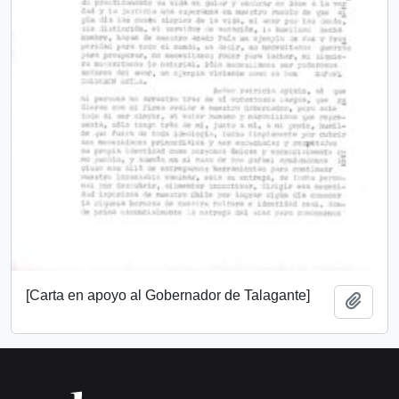
[Carta en apoyo al Gobernador de Talagante]
Añadi