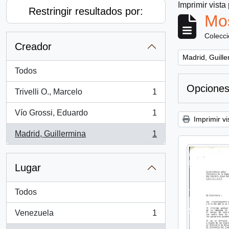
Imprimir vista
Restringir resultados por:
Mos
Colecc
Creador
Remove filter:
Madrid, Guill
Todos
Opciones
Trivelli O., Marcelo
1
, 1 resultados
Vío Grossi, Eduardo
1
, 1 resultados
Imprimir vi
Madrid, Guillermina
1
, 1 resultados
Lugar
Todos
Venezuela
1
, 1 resultados