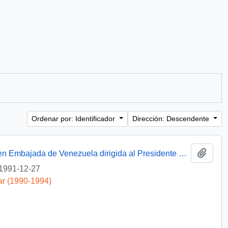
Ordenar por: Identificador
Dirección: Descendente
Añadi
[Solicitud de intervención a exoneración en Embajada de Venezuela dirigida al Presidente Patricio Aylwin]
1991-12-27
ar (1990-1994)