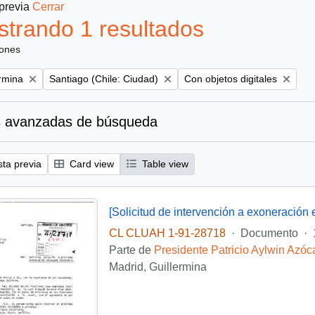
 previa
Cerrar
trando 1 resultados
iones
Remove filter:
Remove filter:
ermina
Santiago (Chile: Ciudad)
Con objetos digitales
 avanzadas de búsqueda
sta previa
Card view
Table view
CL CLUAH 1-91-28718
·
Documento
·
Parte de
Presidente Patricio Aylwin Azóc
Madrid, Guillermina