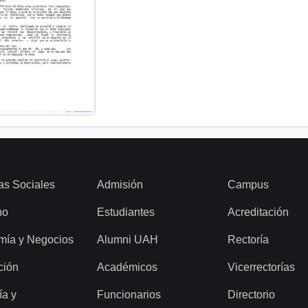
as Sociales
Admisión
Campus
ho
Estudiantes
Acreditación
mía y Negocios
Alumni UAH
Rectoría
ción
Académicos
Vicerrectorías
ía y
Funcionarios
Directorio