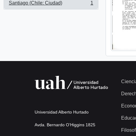
Santiago (Chile: Ciudad)
1
, 1 resultados
Cienci
Derec
Econo
Universidad Alberto Hurtado
Educa
Avda. Bernardo O’Higgins 1825
Filosof