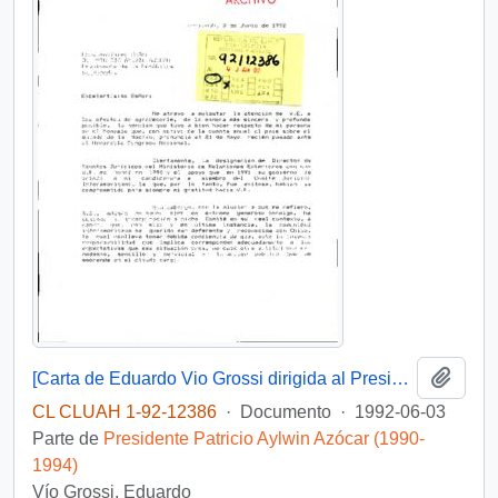
Añadi
[Carta de Eduardo Vio Grossi dirigida al Presidente Patricio Aylwin]
CL CLUAH 1-92-12386
·
Documento
·
1992-06-03
Parte de
Presidente Patricio Aylwin Azócar (1990-
1994)
Vío Grossi, Eduardo