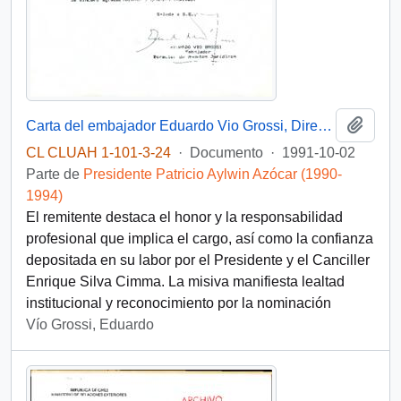
Añadi
Carta del embajador Eduardo Vio Grossi, Director de Asuntos Jurídicos del Ministerio de Relaciones Exteriores, dirigida al Presidente Patricio Aylwin para expresar su agradecimiento por haber sido designado Co-Agente de Chile en el caso de Laguna del Desierto
CL CLUAH 1-101-3-24
·
Documento
·
1991-10-02
Parte de
Presidente Patricio Aylwin Azócar (1990-
1994)
El remitente destaca el honor y la responsabilidad
profesional que implica el cargo, así como la confianza
depositada en su labor por el Presidente y el Canciller
Enrique Silva Cimma. La misiva manifiesta lealtad
institucional y reconocimiento por la nominación
Vío Grossi, Eduardo