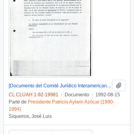
Añadi
[Documento del Comité Jurídico Interamericano referente a sentencia de la Suprema Corte de Justicia de los Estados Unidos]
CL CLUAH 1-92-19981
·
Documento
·
1992-08-15
Parte de
Presidente Patricio Aylwin Azócar (1990-
1994)
Siqueiros, José Luis