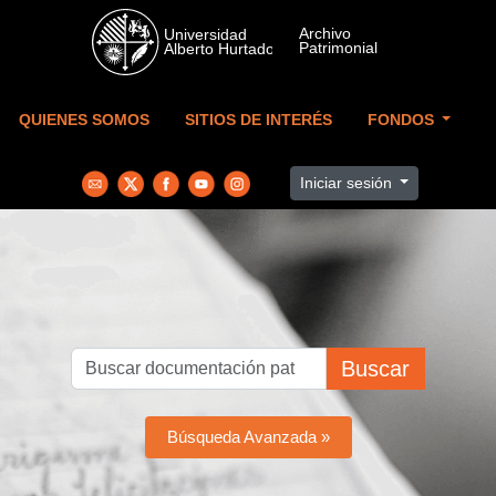
Skip to main content
QUIENES SOMOS
SITIOS DE INTERÉS
FONDOS
Iniciar sesión
Buscar
Búsqueda Avanzada »