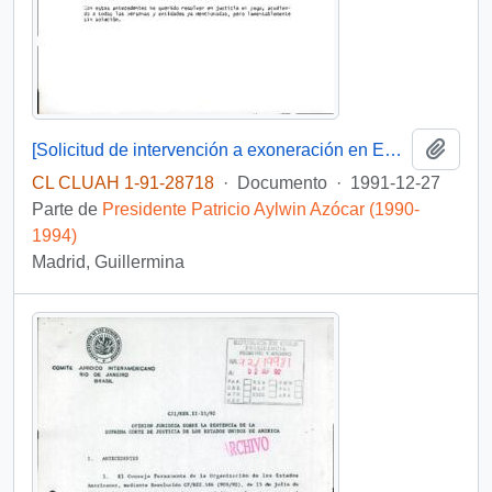
Añadi
[Solicitud de intervención a exoneración en Embajada de Venezuela dirigida al Presidente Patricio Aylwin]
CL CLUAH 1-91-28718
·
Documento
·
1991-12-27
Parte de
Presidente Patricio Aylwin Azócar (1990-
1994)
Madrid, Guillermina