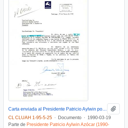
Añadi
Carta enviada al Presidente Patricio Aylwin por Eduardo Vio Gro, fiscal de Pegaso Chile
CL CLUAH 1-95-5-25
·
Documento
·
1990-03-19
Parte de
Presidente Patricio Aylwin Azócar (1990-