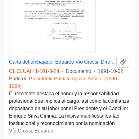
Añadi
Carta del embajador Eduardo Vio Grossi, Director de Asuntos Jurídicos del Ministerio de Relaciones Exteriores, dirigida al Presidente Patricio Aylwin para expresar su agradecimiento por haber sido designado Co-Agente de Chile en el caso de Laguna del Desierto
CL CLUAH 1-101-3-24
·
Documento
·
1991-10-02
Parte de
Presidente Patricio Aylwin Azócar (1990-
1994)
El remitente destaca el honor y la responsabilidad
profesional que implica el cargo, así como la confianza
depositada en su labor por el Presidente y el Canciller
Enrique Silva Cimma. La misiva manifiesta lealtad
institucional y reconocimiento por la nominación
Vío Grossi, Eduardo