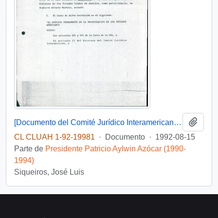
Añadi
[Documento del Comité Jurídico Interamericano referente a sentencia de la Suprema Corte de Justicia de los Estados Unidos]
CL CLUAH 1-92-19981
·
Documento
·
1992-08-15
Parte de
Presidente Patricio Aylwin Azócar (1990-
1994)
Siqueiros, José Luis