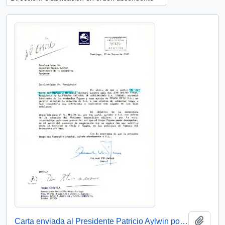
Añadi
Carta enviada al Presidente Patricio Aylwin por Eduardo Vio Gro, fiscal de Pegaso Chile