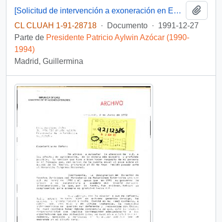
Añadi
[Solicitud de intervención a exoneración en Embajada de Venezuela dirigida al Presidente Patricio Aylwin]
CL CLUAH 1-91-28718
·
Documento
·
1991-12-27
Parte de
Presidente Patricio Aylwin Azócar (1990-
1994)
Madrid, Guillermina