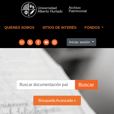
Skip to main content
QUIENES SOMOS
SITIOS DE INTERÉS
FONDOS
Iniciar sesión
Buscar
Búsqueda Avanzada »