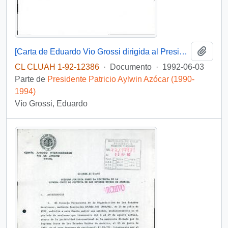
Añadi
[Carta de Eduardo Vio Grossi dirigida al Presidente Patricio Aylwin]
CL CLUAH 1-92-12386
·
Documento
·
1992-06-03
Parte de
Presidente Patricio Aylwin Azócar (1990-
1994)
Vío Grossi, Eduardo