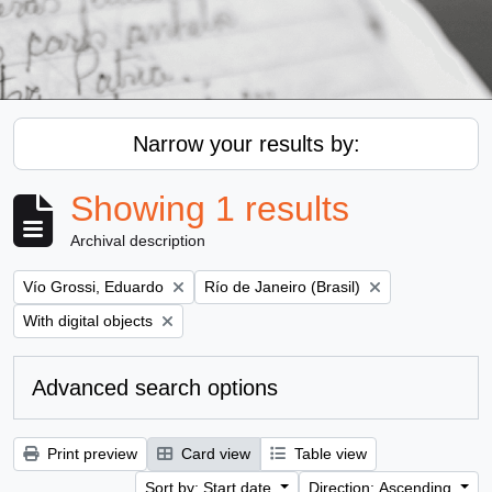
Narrow your results by:
Showing 1 results
Archival description
Remove filter:
Remove filter:
Vío Grossi, Eduardo
Río de Janeiro (Brasil)
Remove filter:
With digital objects
Advanced search options
Print preview
Card view
Table view
Sort by: Start date
Direction: Ascending