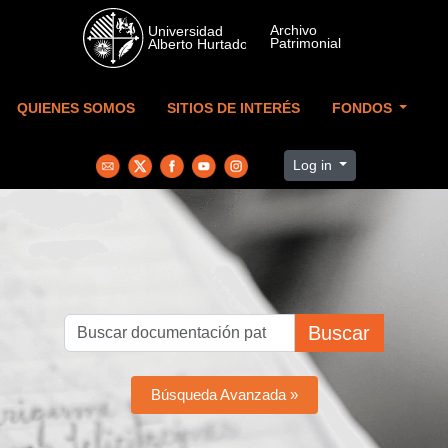
Skip to main content
QUIENES SOMOS
SITIOS DE INTERÉS
FONDOS
Log in
Buscar
Búsqueda Avanzada »