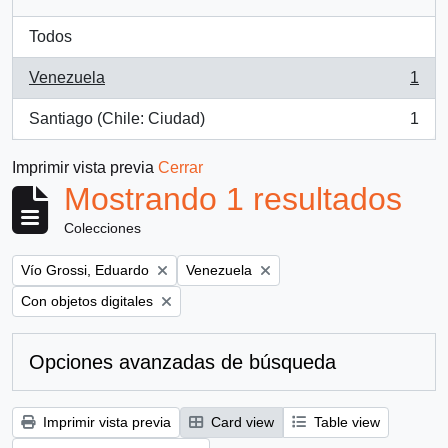
Todos
Venezuela
1
, 1 resultados
Santiago (Chile: Ciudad)
1
, 1 resultados
Imprimir vista previa
Cerrar
Mostrando 1 resultados
Colecciones
Remove filter:
Remove filter:
Vío Grossi, Eduardo
Venezuela
Remove filter:
Con objetos digitales
Opciones avanzadas de búsqueda
Imprimir vista previa
Card view
Table view