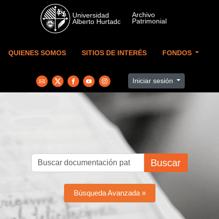
Skip to main content
QUIENES SOMOS
SITIOS DE INTERÉS
FONDOS
Iniciar sesión
Buscar
Búsqueda Avanzada »