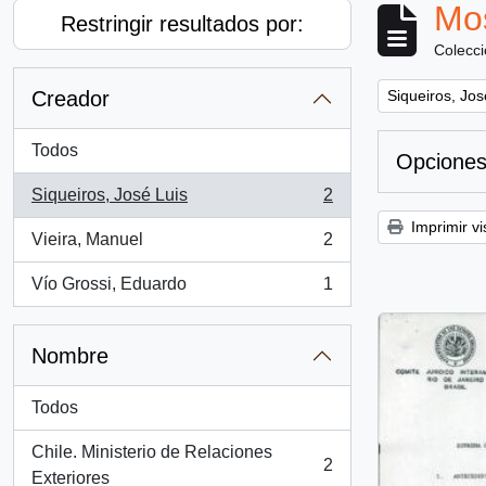
Mos
Restringir resultados por:
Colecc
Remove filter:
Creador
Siqueiros, Jos
Todos
Opciones
Siqueiros, José Luis
2
, 2 resultados
Imprimir vi
Vieira, Manuel
2
, 2 resultados
Vío Grossi, Eduardo
1
, 1 resultados
Nombre
Todos
Chile. Ministerio de Relaciones
2
, 2 resultados
Exteriores