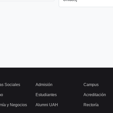
as Sociales
Admisión
Campus
ho
Estudiantes
Acreditación
mía y Negocios
Alumni UAH
Rectoría