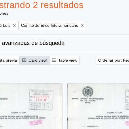
trando 2 resultados
iones
Remove filter:
é Luis
Comité Jurídico Interamericano
 avanzadas de búsqueda
sta previa
Card view
Table view
Ordenar por: Fe