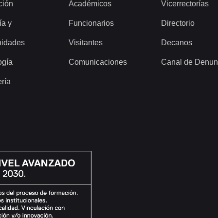
ción
Académicos
Vicerrectorías
ía y
Funcionarios
Directorio
idades
Visitantes
Decanos
ogía
Comunicaciones
Canal de Denun
ería