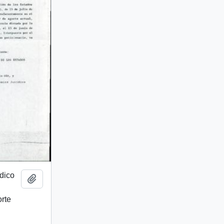
dico
Añadir al portapapeles
rte