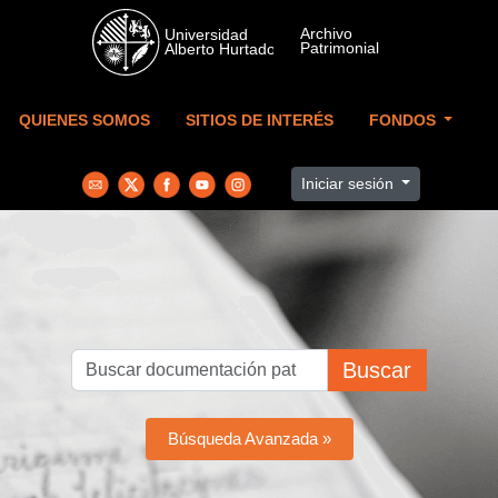
Skip to main content
QUIENES SOMOS
SITIOS DE INTERÉS
FONDOS
Iniciar sesión
Buscar
Búsqueda Avanzada »