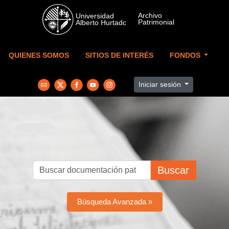
Skip to main content
QUIENES SOMOS
SITIOS DE INTERÉS
FONDOS
Iniciar sesión
Buscar
Búsqueda Avanzada »