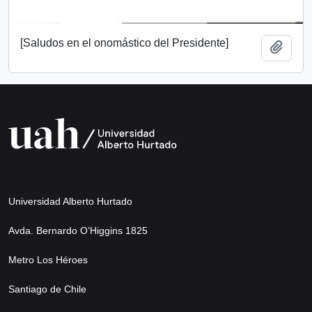
[Saludos en el onomástico del Presidente]
Añadi
Universidad Alberto Hurtado
Avda. Bernardo O’Higgins 1825
Metro Los Héroes
Santiago de Chile