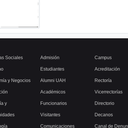
as Sociales
Admisión
Campus
ho
Estudiantes
Acreditación
mía y Negocios
Alumni UAH
Rectoría
ción
Académicos
Vicerrectorías
ía y
Funcionarios
Directorio
idades
Visitantes
Decanos
ogía
Comunicaciones
Canal de Denun