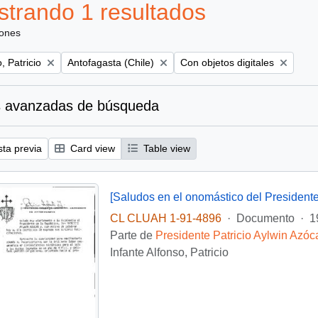
trando 1 resultados
iones
Remove filter:
Remove filter:
, Patricio
Antofagasta (Chile)
Con objetos digitales
 avanzadas de búsqueda
sta previa
Card view
Table view
[Saludos en el onomástico del Presidente
CL CLUAH 1-91-4896
·
Documento
·
1
Parte de
Presidente Patricio Aylwin Azóc
Infante Alfonso, Patricio