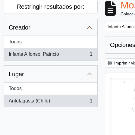
Mos
Restringir resultados por:
Colecc
Remove filter:
Creador
Infante Alfonso
Todos
Opciones
Infante Alfonso, Patricio
1
, 1 resultados
Imprimir vi
Lugar
Todos
Antofagasta (Chile)
1
, 1 resultados