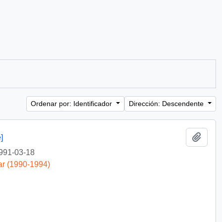
Ordenar por: Identificador
Dirección: Descendente
Añadi
]
991-03-18
ar (1990-1994)