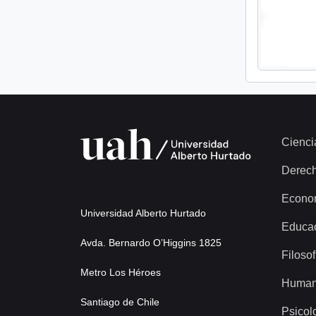
Cienci
Derec
Econo
Universidad Alberto Hurtado
Educa
Avda. Bernardo O’Higgins 1825
Filosof
Metro Los Héroes
Human
Santiago de Chile
Psicol