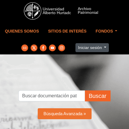
Skip to main content
QUIENES SOMOS
SITIOS DE INTERÉS
FONDOS
Iniciar sesión
Buscar
Búsqueda Avanzada »