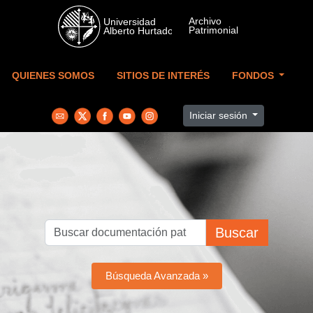
Skip to main content
QUIENES SOMOS
SITIOS DE INTERÉS
FONDOS
Iniciar sesión
Buscar
Búsqueda Avanzada »