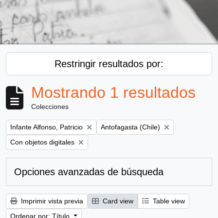
Restringir resultados por:
Mostrando 1 resultados
Colecciones
Remove filter:
Remove filter:
Infante Alfonso, Patricio
Antofagasta (Chile)
Remove filter:
Con objetos digitales
Opciones avanzadas de búsqueda
Imprimir vista previa
Card view
Table view
Ordenar por: Título