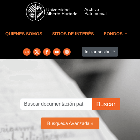
Skip to main content
QUIENES SOMOS
SITIOS DE INTERÉS
FONDOS
Iniciar sesión
Buscar
Búsqueda Avanzada »