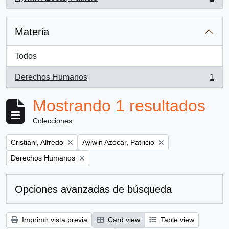
, 1 resultados
Materia
Todos
Derechos Humanos
1
, 1 resultados
Mostrando 1 resultados
Colecciones
Remove filter:
Remove filter:
Cristiani, Alfredo
Aylwin Azócar, Patricio
Remove filter:
Derechos Humanos
Opciones avanzadas de búsqueda
Imprimir vista previa
Card view
Table view