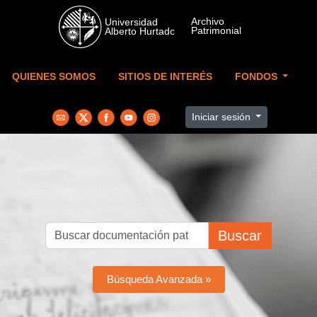
Skip to main content
QUIENES SOMOS
SITIOS DE INTERÉS
FONDOS
Iniciar sesión
Buscar
Búsqueda Avanzada »