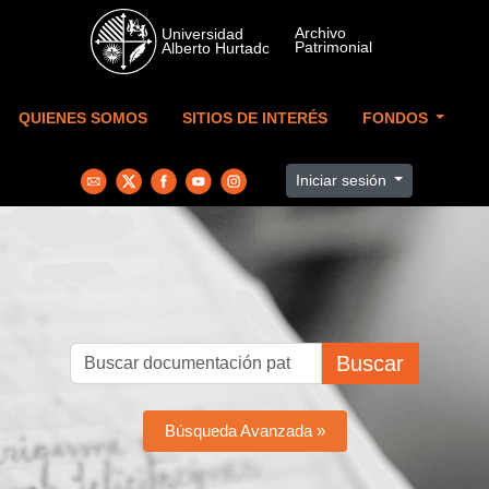
Skip to main content
QUIENES SOMOS
SITIOS DE INTERÉS
FONDOS
Iniciar sesión
Buscar
Búsqueda Avanzada »