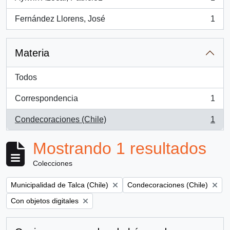
, 1 resultados
Fernández Llorens, José
1
, 1 resultados
Materia
Todos
Correspondencia
1
, 1 resultados
Condecoraciones (Chile)
1
, 1 resultados
Mostrando 1 resultados
Colecciones
Remove filter:
Remove filter:
Municipalidad de Talca (Chile)
Condecoraciones (Chile)
Remove filter:
Con objetos digitales