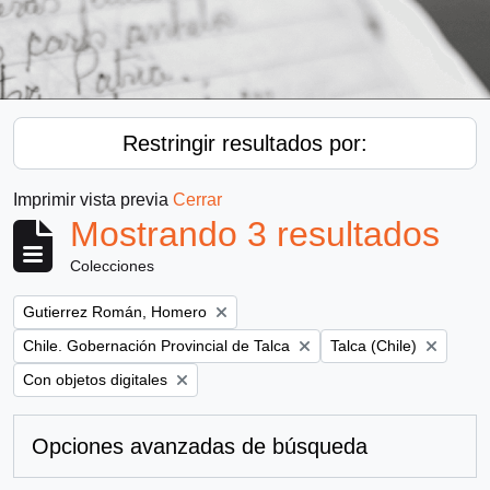
Restringir resultados por:
Imprimir vista previa
Cerrar
Mostrando 3 resultados
Colecciones
Remove filter:
Gutierrez Román, Homero
Remove filter:
Remove filter:
Chile. Gobernación Provincial de Talca
Talca (Chile)
Remove filter:
Con objetos digitales
Opciones avanzadas de búsqueda