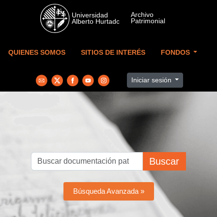
Skip to main content
QUIENES SOMOS
SITIOS DE INTERÉS
FONDOS
Iniciar sesión
Buscar
Búsqueda Avanzada »