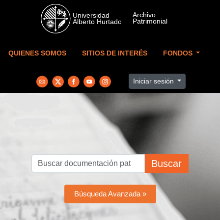
Skip to main content
QUIENES SOMOS
SITIOS DE INTERÉS
FONDOS
Iniciar sesión
Buscar
Búsqueda Avanzada »