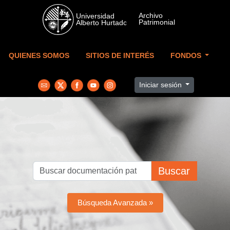
Skip to main content
QUIENES SOMOS
SITIOS DE INTERÉS
FONDOS
Iniciar sesión
Buscar
Búsqueda Avanzada »