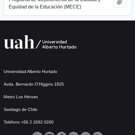
Añadi
Equidad de la Educación (MECE)
Universidad Alberto Hurtado
Avda. Bernardo O’Higgins 1825
Metro Los Héroes
Santiago de Chile
Teléfono +56 2 2692 0200