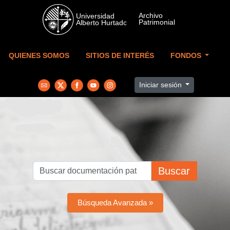
Skip to main content
QUIENES SOMOS
SITIOS DE INTERÉS
FONDOS
Iniciar sesión
Buscar
Búsqueda Avanzada »