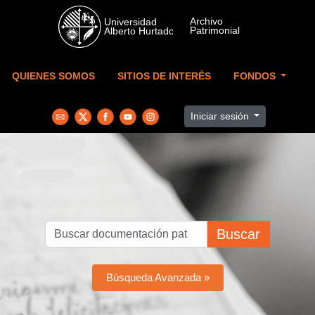
Skip to main content
QUIENES SOMOS
SITIOS DE INTERÉS
FONDOS
Iniciar sesión
Buscar
Búsqueda Avanzada »