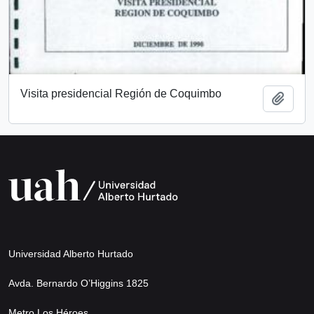
Visita presidencial Región de Coquimbo
Añadi
Universidad Alberto Hurtado
Avda. Bernardo O’Higgins 1825
Metro Los Héroes