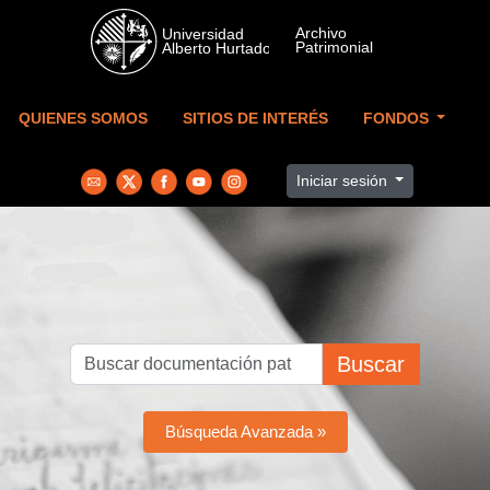
Skip to main content
QUIENES SOMOS
SITIOS DE INTERÉS
FONDOS
Iniciar sesión
Buscar
Búsqueda Avanzada »