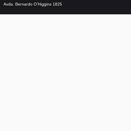
Avda. Bernardo O’Higgins 1825
Metro Los Héroes
Santiago de Chile
Teléfono +56 2 2692 0200