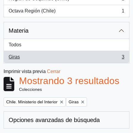
, 2 resultados
Octava Región (Chile)
1
, 1 resultados
Materia
Todos
Giras
3
, 3 resultados
Imprimir vista previa
Cerrar
Mostrando 3 resultados
Colecciones
Remove filter:
Remove filter:
Chile. Ministerio del Interior
Giras
Opciones avanzadas de búsqueda