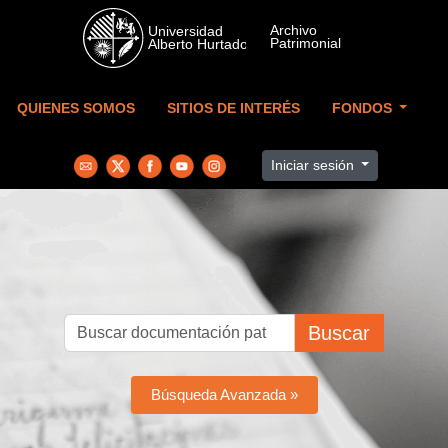
Skip to main content
QUIENES SOMOS
SITIOS DE INTERÉS
FONDOS
Iniciar sesión
Buscar
Búsqueda Avanzada »