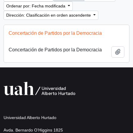
Ordenar por: Fecha modificada
Dirección: Clasificación en orden ascendente
Concertación de Partidos por la Democracia
Concertación de Partidos por la Democracia
Añadi
Universidad Alberto Hurtado
Avda. Bernardo O’Higgins 1825