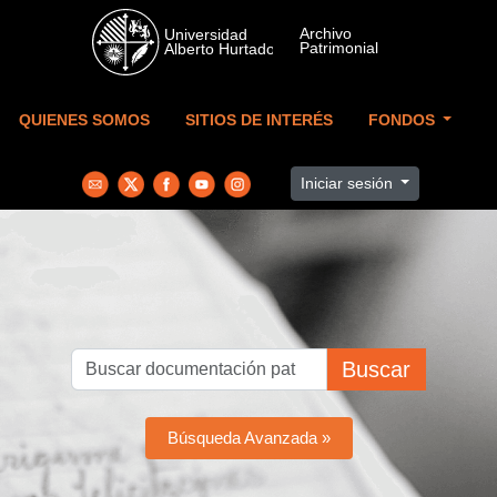
Skip to main content
QUIENES SOMOS
SITIOS DE INTERÉS
FONDOS
Iniciar sesión
Buscar
Búsqueda Avanzada »