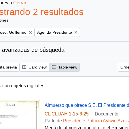
 previa
Cerrar
trando 2 resultados
iones
Remove filter:
oso, Guillermo
Agenda Presidente
 avanzadas de búsqueda
sta previa
Card view
Table view
Orde
s con objetos digitales
Almuerzo que ofrece S.E. El Presidente 
CL CLUAH 1-15-6-25
·
Documento
Parte de
Presidente Patricio Aylwin Azóc
Menú de almuerzo que ofrece el President