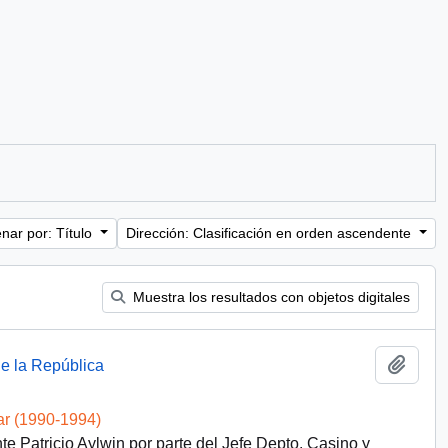
nar por: Título
Dirección: Clasificación en orden ascendente
Muestra los resultados con objetos digitales
Añadi
de la República
ar (1990-1994)
e Patricio Aylwin por parte del Jefe Depto. Casino y