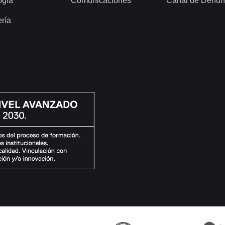
ogía
Comunicaciones
Canal de Denun
ería