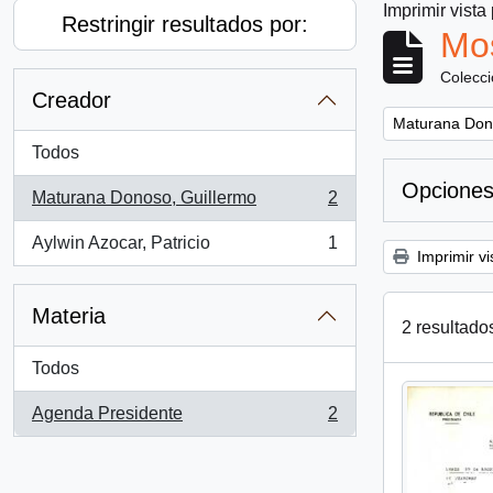
Imprimir vista
Restringir resultados por:
Mos
Colecc
Creador
Remove filter:
Maturana Don
Todos
Opciones
Maturana Donoso, Guillermo
2
, 2 resultados
Aylwin Azocar, Patricio
1
, 1 resultados
Imprimir vi
Materia
2 resultado
Todos
Agenda Presidente
2
, 2 resultados