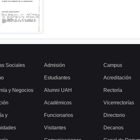
as Sociales
Admisión
Campus
ho
Estudiantes
Acreditación
mía y Negocios
Alumni UAH
Rectoría
ción
Académicos
Vicerrectorías
ía y
Funcionarios
Directorio
idades
Visitantes
Decanos