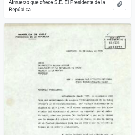
Almuerzo que ofrece S.E. El Presidente de la
Añadi
República