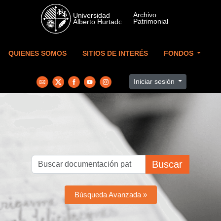
Skip to main content
QUIENES SOMOS
SITIOS DE INTERÉS
FONDOS
Iniciar sesión
Buscar
Búsqueda Avanzada »