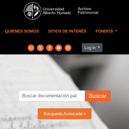
Skip to main content
QUIENES SOMOS
SITIOS DE INTERÉS
FONDOS
Log in
Buscar
Búsqueda Avanzada »