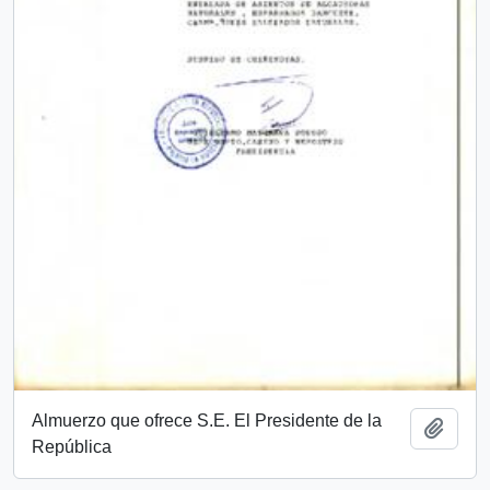
Almuerzo que ofrece S.E. El Presidente de la
Add t
República