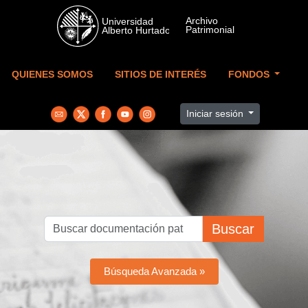
Skip to main content
QUIENES SOMOS
SITIOS DE INTERÉS
FONDOS
Iniciar sesión
Buscar
Búsqueda Avanzada »