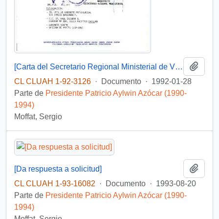
Añadi
[Carta del Secretario Regional Ministerial de Vivienda y Urbanismo dirigida al Jefe de Gabinete Presidencial, referente a informe de gestión]
CL CLUAH 1-92-3126
·
Documento
·
1992-01-28
Parte de
Presidente Patricio Aylwin Azócar (1990-
1994)
Moffat, Sergio
Añadi
[Da respuesta a solicitud]
CL CLUAH 1-93-16082
·
Documento
·
1993-08-20
Parte de
Presidente Patricio Aylwin Azócar (1990-
1994)
Moffat, Sergio