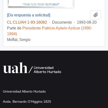
Añadi
[Da respuesta a solicitud]
CL CLUAH 1-93-16082
·
Documento
·
1993-08-20
Parte de
Presidente Patricio Aylwin Azócar (1990-
1994)
Moffat, Sergio
Universidad Alberto Hurtado
Avda. Bernardo O’Higgins 1825