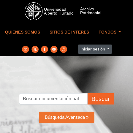
Skip to main content
QUIENES SOMOS
SITIOS DE INTERÉS
FONDOS
Iniciar sesión
Buscar
Búsqueda Avanzada »