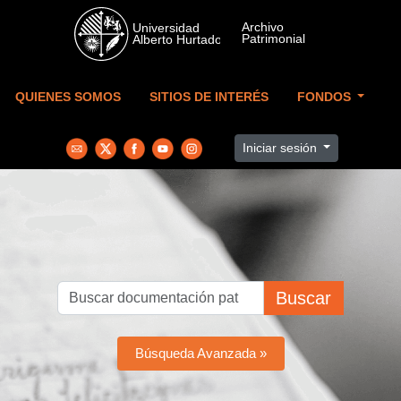
Skip to main content
QUIENES SOMOS
SITIOS DE INTERÉS
FONDOS
Iniciar sesión
Buscar
Búsqueda Avanzada »