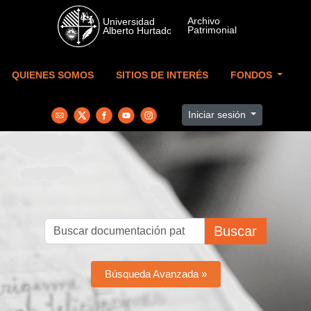
Skip to main content
QUIENES SOMOS
SITIOS DE INTERÉS
FONDOS
Iniciar sesión
Buscar
Búsqueda Avanzada »