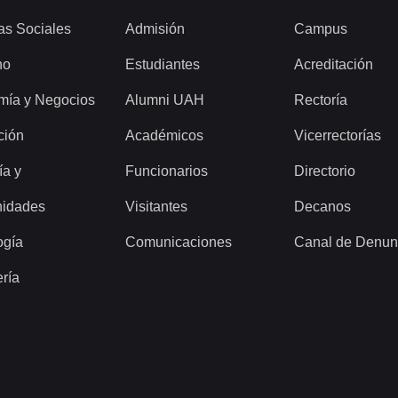
as Sociales
Admisión
Campus
ho
Estudiantes
Acreditación
mía y Negocios
Alumni UAH
Rectoría
ción
Académicos
Vicerrectorías
ía y
Funcionarios
Directorio
idades
Visitantes
Decanos
ogía
Comunicaciones
Canal de Denun
ería