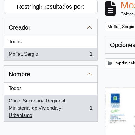
Mos
Restringir resultados por:
Colecc
Remove filter:
Creador
Moffat, Sergio
Todos
Opciones
Moffat, Sergio
1
, 1 resultados
Imprimir vi
Nombre
Todos
Chile. Secretaría Regional
Ministerial de Vivienda y
1
, 1 resultados
Urbanismo