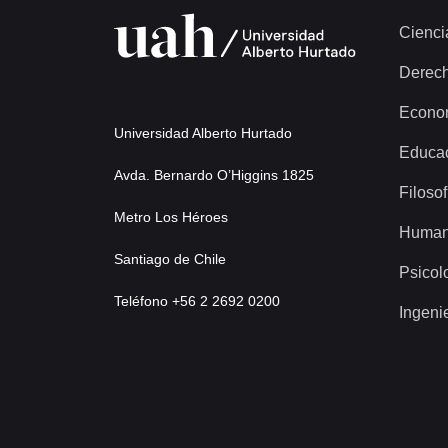
Cienci
Derec
Econo
Universidad Alberto Hurtado
Educa
Avda. Bernardo O’Higgins 1825
Filosof
Metro Los Héroes
Human
Santiago de Chile
Psicol
Teléfono +56 2 2692 0200
Ingeni