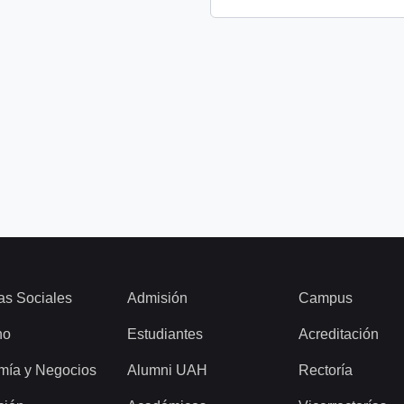
as Sociales
Admisión
Campus
ho
Estudiantes
Acreditación
mía y Negocios
Alumni UAH
Rectoría