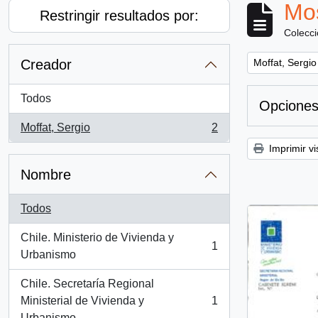
Mos
Restringir resultados por:
Colecc
Remove filter:
Creador
Moffat, Sergio
Todos
Opciones
Moffat, Sergio
2
, 2 resultados
Imprimir vi
Nombre
Todos
Chile. Ministerio de Vivienda y
1
, 1 resultados
Urbanismo
Chile. Secretaría Regional
Ministerial de Vivienda y
1
, 1 resultados
Urbanismo