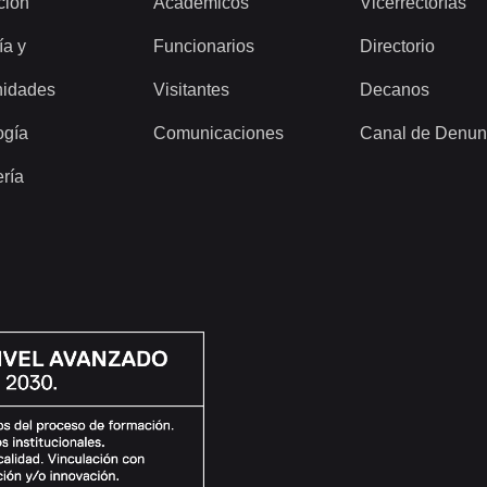
ción
Académicos
Vicerrectorías
ía y
Funcionarios
Directorio
idades
Visitantes
Decanos
ogía
Comunicaciones
Canal de Denun
ería