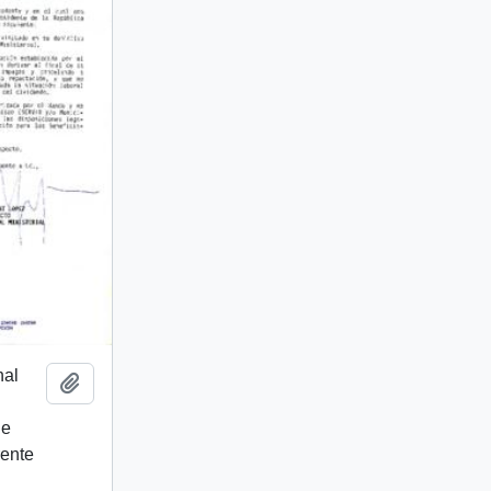
nal
Añadir al portapapeles
de
rente