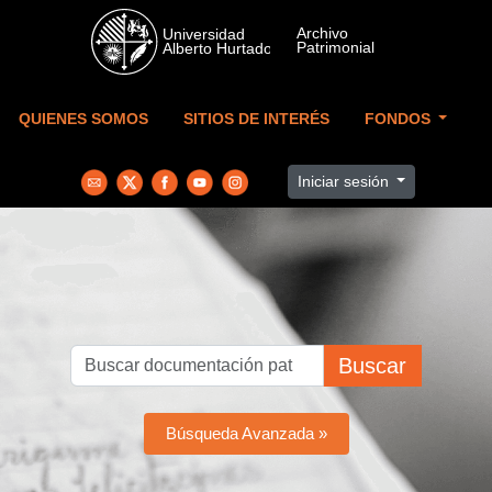
Skip to main content
QUIENES SOMOS
SITIOS DE INTERÉS
FONDOS
Iniciar sesión
Buscar
Búsqueda Avanzada »