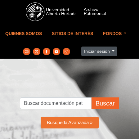
Skip to main content
QUIENES SOMOS
SITIOS DE INTERÉS
FONDOS
Iniciar sesión
Buscar
Búsqueda Avanzada »