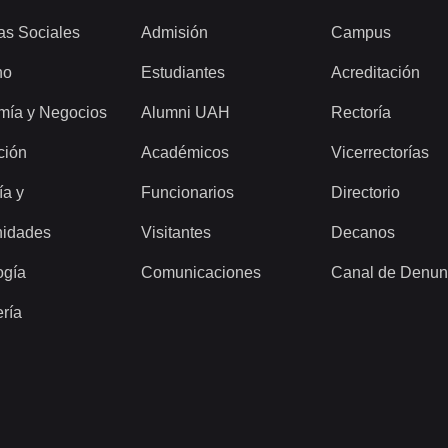
as Sociales
Admisión
Campus
ho
Estudiantes
Acreditación
mía y Negocios
Alumni UAH
Rectoría
ción
Académicos
Vicerrectorías
ía y
Funcionarios
Directorio
idades
Visitantes
Decanos
ogía
Comunicaciones
Canal de Denun
ería