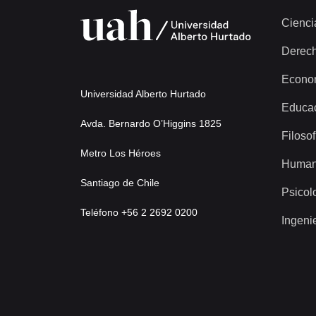
Cienci
Derec
Econo
Universidad Alberto Hurtado
Educa
Avda. Bernardo O’Higgins 1825
Filosof
Metro Los Héroes
Human
Santiago de Chile
Psicol
Teléfono +56 2 2692 0200
Ingeni