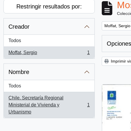
Mos
Restringir resultados por:
Colecc
Remove filter:
Creador
Moffat, Sergio
Todos
Opciones
Moffat, Sergio
1
, 1 resultados
Imprimir vi
Nombre
Todos
Chile. Secretaría Regional
Ministerial de Vivienda y
1
, 1 resultados
Urbanismo