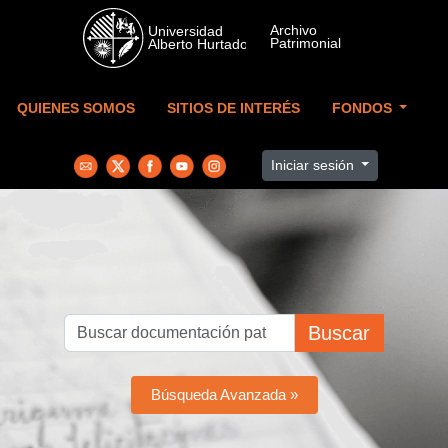
Skip to main content
QUIENES SOMOS
SITIOS DE INTERÉS
FONDOS
Iniciar sesión
Buscar
Búsqueda Avanzada »