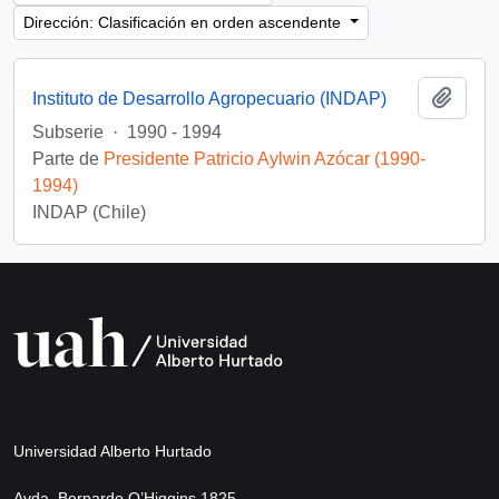
Dirección: Clasificación en orden ascendente
Añadi
Instituto de Desarrollo Agropecuario (INDAP)
Subserie
·
1990 - 1994
Parte de
Presidente Patricio Aylwin Azócar (1990-
1994)
INDAP (Chile)
Universidad Alberto Hurtado
Avda. Bernardo O’Higgins 1825