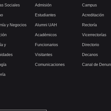
as Sociales
Admisión
Campus
ho
Estudiantes
Acreditación
mía y Negocios
Alumni UAH
Rectoría
ción
Académicos
Vicerrectorías
ía y
Funcionarios
Directorio
idades
Visitantes
Decanos
ogía
Comunicaciones
Canal de Denun
ería