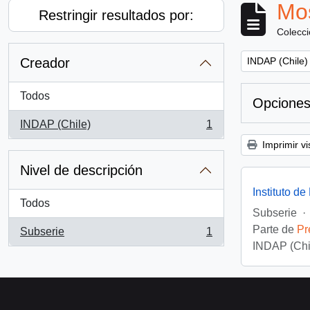
Mos
Restringir resultados por:
Colecc
Remove filter:
Creador
INDAP (Chile)
Todos
Opciones
INDAP (Chile)
1
, 1 resultados
Imprimir vi
Nivel de descripción
Instituto d
Todos
Subserie
·
Parte de
Pr
Subserie
1
, 1 resultados
INDAP (Chi