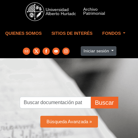
Skip to main content
QUIENES SOMOS
SITIOS DE INTERÉS
FONDOS
Iniciar sesión
Buscar
Búsqueda Avanzada »