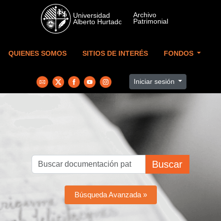
Skip to main content
QUIENES SOMOS
SITIOS DE INTERÉS
FONDOS
Iniciar sesión
Buscar
Búsqueda Avanzada »