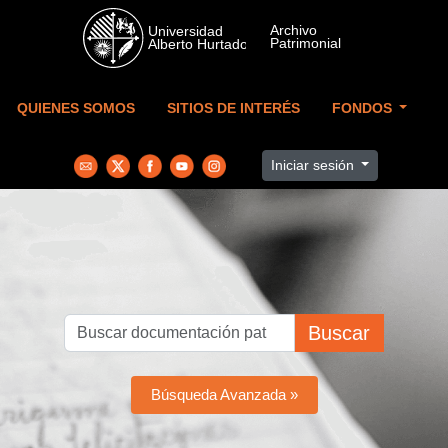
Skip to main content
QUIENES SOMOS
SITIOS DE INTERÉS
FONDOS
Iniciar sesión
Buscar
Búsqueda Avanzada »