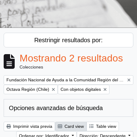
Restringir resultados por:
Mostrando 2 resultados
Colecciones
Remove filter:
Fundación Nacional de Ayuda a la Comunidad Región del Bío Bío (Concepción, Chile)
Remove filter:
Remove filter:
Octava Región (Chile)
Con objetos digitales
Opciones avanzadas de búsqueda
Imprimir vista previa
Card view
Table view
Ordenar por: Identificador
Dirección: Descendente