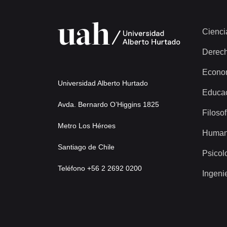
Cienci
Derec
Econo
Universidad Alberto Hurtado
Educa
Avda. Bernardo O’Higgins 1825
Filosof
Metro Los Héroes
Human
Santiago de Chile
Psicol
Teléfono +56 2 2692 0200
Ingeni