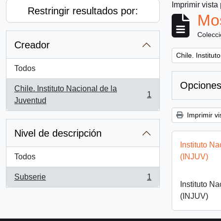
Imprimir vista
Restringir resultados por:
Mos
Colecc
Creador
Remove filter:
Chile. Institu
Todos
Opciones
Chile. Instituto Nacional de la
1
, 1 resultados
Juventud
Imprimir vi
Nivel de descripción
Instituto N
Todos
(INJUV)
Subserie
1
, 1 resultados
Instituto N
(INJUV)