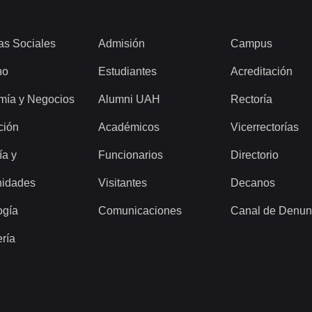
as Sociales
Admisión
Campus
ho
Estudiantes
Acreditación
mía y Negocios
Alumni UAH
Rectoría
ción
Académicos
Vicerrectorías
ía y
Funcionarios
Directorio
idades
Visitantes
Decanos
ogía
Comunicaciones
Canal de Denun
ería