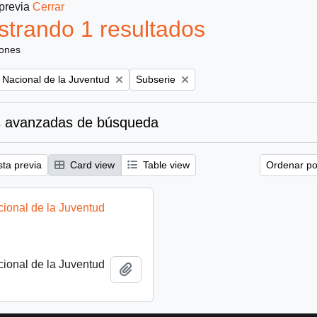
 previa
Cerrar
trando 1 resultados
iones
Remove filter:
to Nacional de la Juventud
Subserie
 avanzadas de búsqueda
sta previa
Card view
Table view
Ordenar por
acional de la Juventud
acional de la Juventud
Añadir al portapapeles