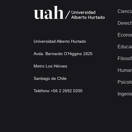
Cienci
Derec
Econo
Universidad Alberto Hurtado
Educa
Avda. Bernardo O’Higgins 1825
Filosof
Metro Los Héroes
Human
Santiago de Chile
Psicol
Teléfono +56 2 2692 0200
Ingeni