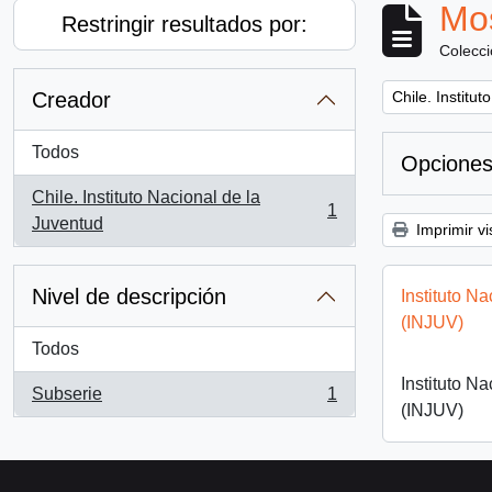
Mos
Restringir resultados por:
Colecc
Remove filter:
Creador
Chile. Institu
Todos
Opciones
Chile. Instituto Nacional de la
1
, 1 resultados
Juventud
Imprimir vi
Nivel de descripción
Instituto N
(INJUV)
Todos
Instituto N
Subserie
1
, 1 resultados
(INJUV)