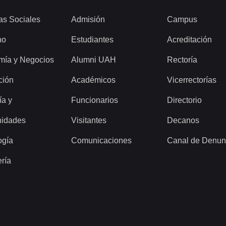
as Sociales
Admisión
Campus
ho
Estudiantes
Acreditación
mía y Negocios
Alumni UAH
Rectoría
ción
Académicos
Vicerrectorías
ía y
Funcionarios
Directorio
idades
Visitantes
Decanos
ogía
Comunicaciones
Canal de Denun
ería