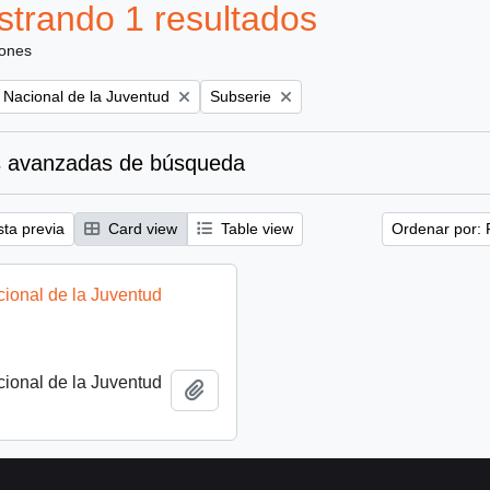
trando 1 resultados
iones
Remove filter:
to Nacional de la Juventud
Subserie
 avanzadas de búsqueda
sta previa
Card view
Table view
Ordenar por: 
acional de la Juventud
acional de la Juventud
Añadir al portapapeles