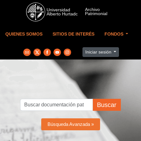
Skip to main content
QUIENES SOMOS
SITIOS DE INTERÉS
FONDOS
Iniciar sesión
Buscar
Búsqueda Avanzada »