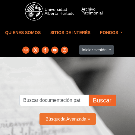
Skip to main content
QUIENES SOMOS
SITIOS DE INTERÉS
FONDOS
Iniciar sesión
Buscar
Búsqueda Avanzada »