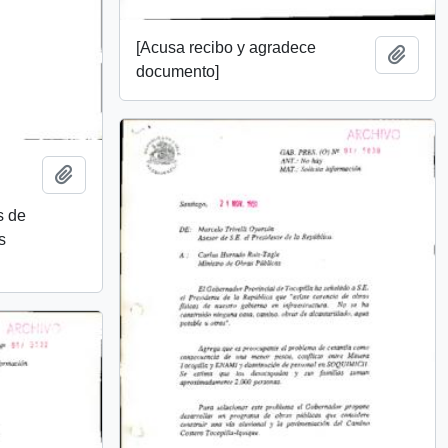
[Acusa recibo y agradece
Añadi
documento]
Añadir al portapapeles
s de
s