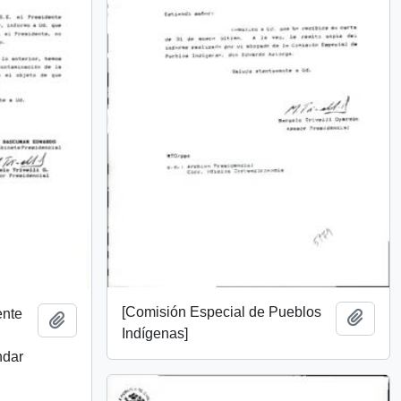
[Comisión Especial de Pueblos
ente
Añadi
Añadir al portapapeles
Indígenas]
ndar