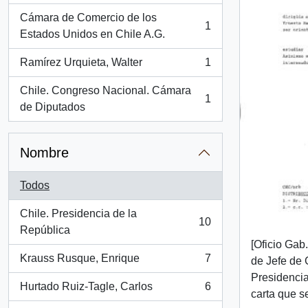
Cámara de Comercio de los
1
, 1 resultados
Estados Unidos en Chile A.G.
Ramírez Urquieta, Walter
1
, 1 resultados
Chile. Congreso Nacional. Cámara
1
, 1 resultados
de Diputados
Nombre
Todos
Chile. Presidencia de la
10
, 10 resultados
República
[Oficio Gab
Krauss Rusque, Enrique
7
de Jefe de 
, 7 resultados
Presidencia
Hurtado Ruiz-Tagle, Carlos
6
, 6 resultados
carta que se