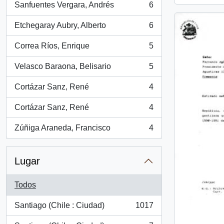
Sanfuentes Vergara, Andrés
6
, 6 resultados
Etchegaray Aubry, Alberto
6
, 6 resultados
Correa Ríos, Enrique
5
, 5 resultados
Velasco Baraona, Belisario
5
, 5 resultados
Cortázar Sanz, René
4
, 4 resultados
Cortázar Sanz, René
4
, 4 resultados
Zúñiga Araneda, Francisco
4
, 4 resultados
Lugar
Todos
Santiago (Chile : Ciudad)
1017
, 1017 resultados