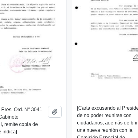
[Carta excusando al Presid
. Pres. Ord. N° 3041
Añadir al portapapeles
de no poder reunirse con
Gabinete
ciudadanos, además de bri
l, remite copia de
una nueva reunión con la
 indica]
Comisión Especial de