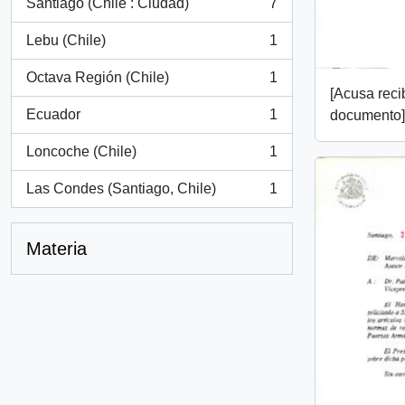
Santiago (Chile : Ciudad)
7
, 7 resultados
Lebu (Chile)
1
, 1 resultados
Octava Región (Chile)
1
, 1 resultados
[Acusa reci
Ecuador
1
documento]
, 1 resultados
Loncoche (Chile)
1
, 1 resultados
Las Condes (Santiago, Chile)
1
, 1 resultados
Materia