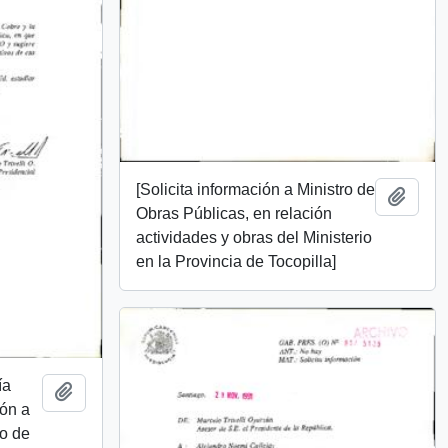
[Solicita información a Ministro de
Añadi
Obras Públicas, en relación
actividades y obras del Ministerio
en la Provincia de Tocopilla]
ía
Añadir al portapapeles
ión a
ro de