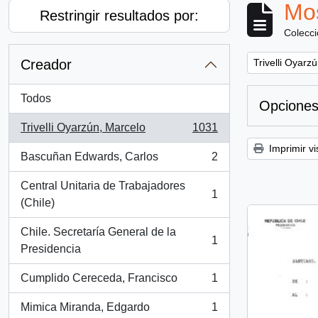
Mos
Restringir resultados por:
Colecc
Remove filter:
Creador
Trivelli Oyarz
Todos
Opciones
Trivelli Oyarzún, Marcelo
1031
, 1031 resultados
Imprimir vi
Bascuñan Edwards, Carlos
2
, 2 resultados
Central Unitaria de Trabajadores
1
, 1 resultados
(Chile)
Chile. Secretaría General de la
1
, 1 resultados
Presidencia
Cumplido Cereceda, Francisco
1
, 1 resultados
Mimica Miranda, Edgardo
1
, 1 resultados